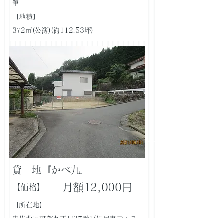
筆
【地積】
372㎡(公簿)(約112.53坪)
貸 地『かべ九』
月額12,000円
【価格】
【所在地】