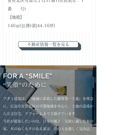
安佐北区可部九丁目37番1(住居表示：７
番 号)
【地積】
146㎡(公簿)(約44.16坪)
不動産情報一覧を見る
FOR A “SMILE”
“笑顔”のために
フタミ建設は、「地域に密着した顧客第一主義」を理念
に、広島市安佐北区の可部地域を中心に、土地の造成か
ら注文住宅、リフォームまで手掛けています。
当社が提案したいのは、日本の風土・気候に適した木の
家。木のぬくもりのある家は、住む人を優しく包み込