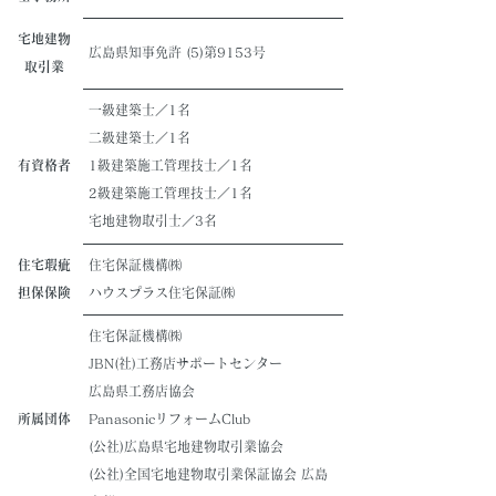
宅地建物
広島県知事免許 (5)第9153号
取引業
一級建築士／1名
二級建築士／1名
有資格者
1級建築施工管理技士／1名
2級建築施工管理技士／1名
宅地建物取引士／3名
住宅瑕疵
住宅保証機構㈱
担保保険
ハウスプラス住宅保証㈱
住宅保証機構㈱
JBN(社)工務店サポートセンター
広島県工務店協会
所属団体
PanasonicリフォームClub
(公社)広島県宅地建物取引業協会
(公社)全国宅地建物取引業保証協会 広島