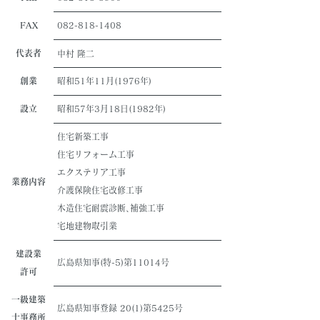
FAX
082-818-1408
代表者
中村 隆二
創業
昭和51年11月(1976年)
設立
昭和57年3月18日(1982年)
住宅新築工事
住宅リフォーム工事
エクステリア工事
業務内容
介護保険住宅改修工事
木造住宅耐震診断､補強工事
宅地建物取引業
建設業
広島県知事(特-5)第11014号
許可
一級建築
広島県知事登録 20(1)第5425号
士事務所